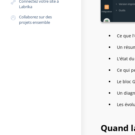
Connectez votre site à
Labrika
Collaborez sur des
projets ensemble
Ce que l
Un résum
L'état du
Ce qui p
Le bloc 
Un diagno
Les évolu
Quand l