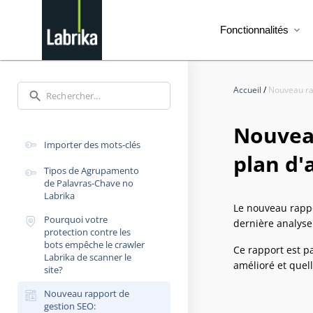
Fonctionnalités
expand_more
Accueil
/
Nouveau rap
search
Nouveau
Importer des mots-clés
plan d'a
Tipos de Agrupamento
de Palavras-Chave no
Labrika
Le nouveau rappo
Pourquoi votre
dernière analyse 
protection contre les
bots empêche le crawler
Ce rapport est p
Labrika de scanner le
amélioré et quel
site?
Nouveau rapport de
gestion SEO: