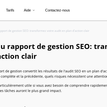
Tarifs
Aide
Contactez-nous
expand_more
port de gestion SEO: transformez votre audit en plan d'action clair
 rapport de gestion SEO: tra
ction clair
rt de gestion convertit les résultats de l'audit SEO en un plan d'a
complète et la précédente, quels risques nécessitent une attention
articulièrement utile si vous avez besoin de comprendre rapidement
les tâches auront le plus grand impact.