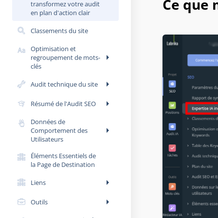
Ce que 
transformez votre audit
en plan d'action clair
Classements du site
Optimisation et
arrow_right
regroupement de mots-
clés
arrow_right
Audit technique du site
arrow_right
Résumé de l'Audit SEO
Données de
arrow_right
Comportement des
Utilisateurs
Éléments Essentiels de
la Page de Destination
arrow_right
Liens
arrow_right
Outils