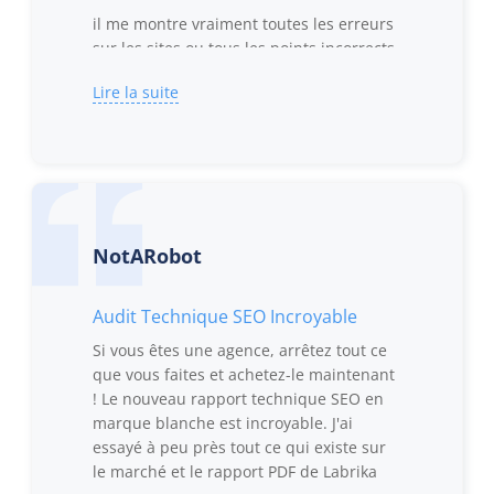
il me montre vraiment toutes les erreurs
sur les sites ou tous les points incorrects
qui se produisent après avoir changé le
Lire la suite
thème ou apporté des modifications aux
paramètres ou au contenu
achetez celui-ci et vous ne le regretterez
jamais
NotARobot
Audit Technique SEO Incroyable
Si vous êtes une agence, arrêtez tout ce
que vous faites et achetez-le maintenant
! Le nouveau rapport technique SEO en
marque blanche est incroyable. J'ai
essayé à peu près tout ce qui existe sur
le marché et le rapport PDF de Labrika