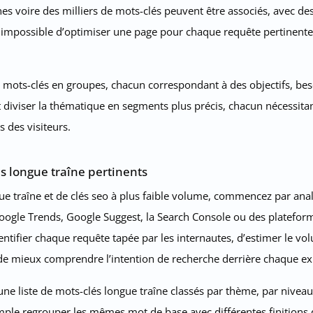
nes voire des milliers de mots-clés peuvent être associés, avec de
onc impossible d’optimiser une page pour chaque requête pertinente
 mots-clés en groupes, chacun correspondant à des objectifs, besoi
aut diviser la thématique en segments plus précis, chacun nécessi
 des visiteurs.
 longue traîne pertinents
ue traîne et de clés seo à plus faible volume, commencez par anal
le Trends, Google Suggest, la Search Console ou des plateforme
entifier chaque requête tapée par les internautes, d’estimer le v
 de mieux comprendre l’intention de recherche derrière chaque ex
une liste de mots-clés longue traîne classés par thème, par nivea
emple regrouper les mêmes mot de base avec différentes finitions 