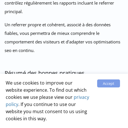
contrôlez régulièrement les rapports incluant le referrer
principal.
Un referrer propre et cohérent, associé à des données
fiables, vous permettra de mieux comprendre le
comportement des visiteurs et d'adapter vos optimisations
seo en continu.
Résumé des bonnes pratiques
d'optimisation pour votre site web
We use cookies to improve our
Accept
website experience. To find out which
Pour optimiser, vous devez suivre plusieurs étapes : audit
cookies we use please view our
privacy
seo initial, corrections techniques, amélioration des
policy
. If you continue to use our
website you must consent to us using
contenus, travail sur les liens, suivi des résultats sur google
cookies in this way.
et ajustements réguliers.