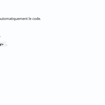
 automatiquement le code.
.
.
y>