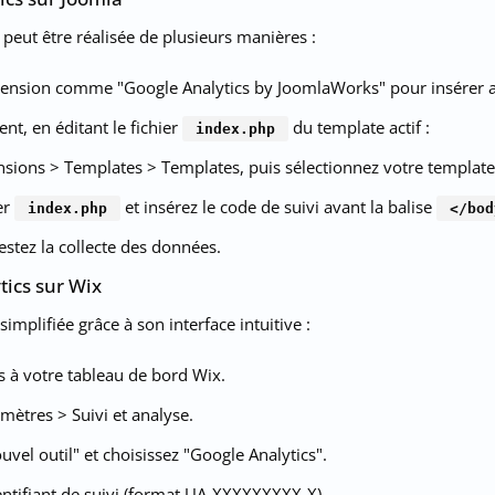
 peut être réalisée de plusieurs manières :
xtension comme "Google Analytics by JoomlaWorks" pour insérer
t, en éditant le fichier
du template actif :
index.php
nsions > Templates > Templates, puis sélectionnez votre template
er
et insérez le code de suivi avant la balise
index.php
</bod
testez la collecte des données.
tics sur Wix
implifiée grâce à son interface intuitive :
 à votre tableau de bord Wix.
mètres > Suivi et analyse.
uvel outil" et choisissez "Google Analytics".
entifiant de suivi (format UA-XXXXXXXXX-X).